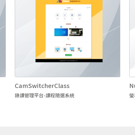
CamSwitcherClass
N
錄課管理平台-課程隨選系統
螢