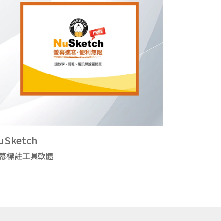
uSketch
幕標註工具軟體