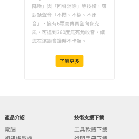
降噪」與「回聲消除」等技術，讓
對話聲音「不悶、不糊、不連
音」，擁有6顆高傳真全向麥克
風，可達到360度無死角收音，讓
您在遠距會議時不卡頓。
了解更多
產品介紹
技術支援下載
電腦
工具軟體下載
視訊攝影機
說明手冊下載