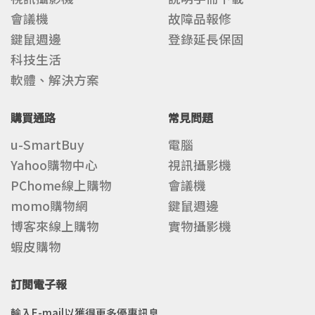
會議機
故障品報修
鍵鼠週邊
登錄延長保固
科技生活
軟體、解決方案
購買通路
常見問題
u-SmartBuy
電腦
Yahoo購物中心
視訊攝影機
PChome線上購物
會議機
momo購物網
鍵鼠週邊
博客來線上購物
實物攝影機
蝦皮購物
訂閱電子報
輸入E-mail以獲得更多優惠訊息