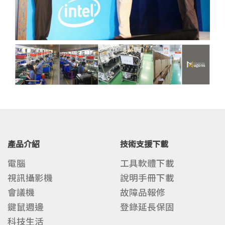
產品介紹
技術支援下載
電腦
工具軟體下載
視訊攝影機
說明手冊下載
會議機
故障品報修
鍵鼠週邊
登錄延長保固
科技生活