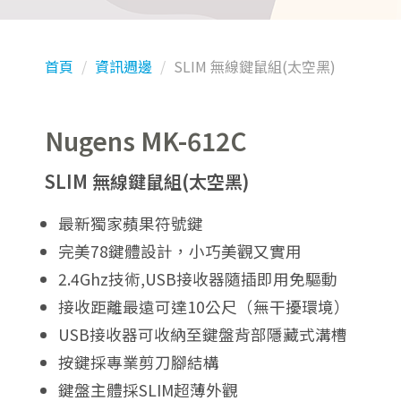
首頁
資訊週邊
SLIM 無線鍵鼠組(太空黑)
Nugens MK-612C
SLIM 無線鍵鼠組(太空黑)
最新獨家蘋果符號鍵
完美78鍵體設計，小巧美觀又實用
2.4Ghz技術,USB接收器隨插即用免驅動
接收距離最遠可達10公尺（無干擾環境）
USB接收器可收納至鍵盤背部隱藏式溝槽
按鍵採專業剪刀腳結構
鍵盤主體採SLIM超薄外觀