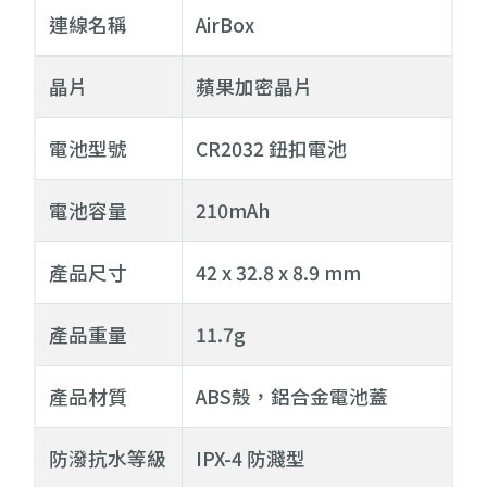
連線名稱
AirBox
晶片
蘋果加密晶片
電池型號
CR2032 鈕扣電池
電池容量
210mAh
產品尺寸
42 x 32.8 x 8.9 mm
產品重量
11.7g
產品材質
ABS殼，鋁合金電池蓋
防潑抗水等級
IPX-4 防濺型