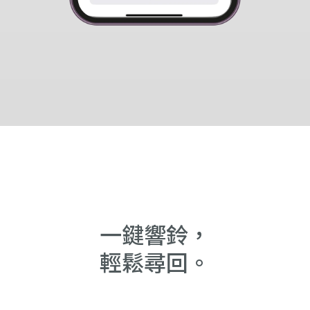
一鍵響鈴，
輕鬆尋回。