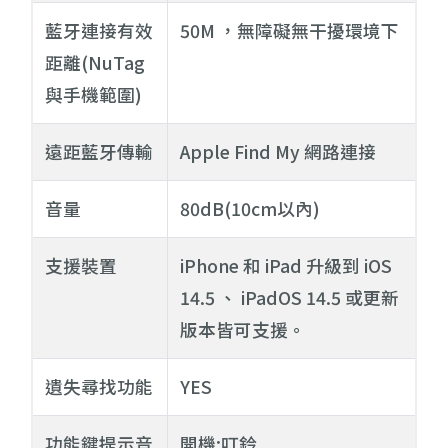
藍牙連接有效
50M ，無障礙無干擾環境下
距離(NuTag
與手機範圍)
遠距藍牙傳輸
Apple Find My 網路連接
音量
80dB(10cm以內)
支援裝置
iPhone 和 iPad 升級到 iOS
14.5 、 iPadOS 14.5 或更新
版本皆可支援。
遺失尋找功能
YES
功能鍵提示音
開機:叮鈴