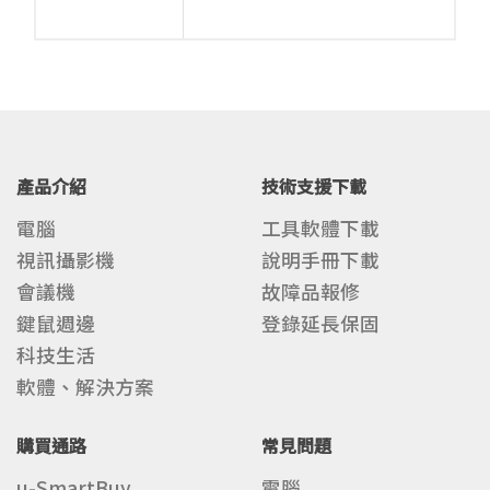
產品介紹
技術支援下載
電腦
工具軟體下載
視訊攝影機
說明手冊下載
會議機
故障品報修
鍵鼠週邊
登錄延長保固
科技生活
軟體、解決方案
購買通路
常見問題
u-SmartBuy
電腦