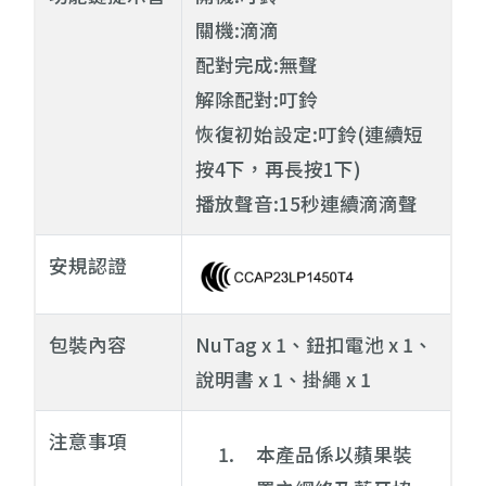
關機:滴滴
配對完成:無聲
解除配對:叮鈴
恢復初始設定:叮鈴(連續短
按4下，再長按1下)
播放聲音:15秒連續滴滴聲
安規認證
包裝內容
NuTag x 1、鈕扣電池 x 1、
說明書 x 1、掛繩 x 1
注意事項
本產品係以蘋果裝