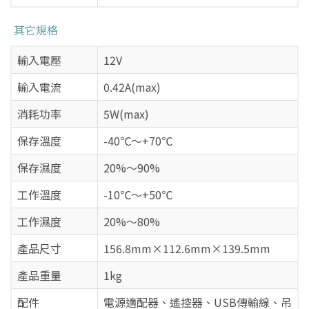
其它規格
輸入電壓
12V
輸入電流
0.42A(max)
消耗功率
5W(max)
保存溫度
-40℃～+70℃
保存濕度
20%～90%
工作溫度
-10℃～+50℃
工作濕度
20%～80%
產品尺寸
156.8mm×112.6mm×139.5mm
產品重量
1kg
配件
電源適配器、遙控器、USB傳輸線、吊