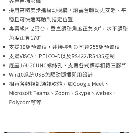
界專用攝影機
採用高精度步進驅動機構，讓雲台轉動更安靜、平
穩且可快速轉動到指定位置
專業級PTZ雲台，垂直調整角度正負30°，水平調整
角度正負170°
支援10組預置位，連接控制器可達255組預置位
支援VISCA，PELCO-D以及RS422/RS485控制
底座1/4-20UNC螺絲孔，支援各式標準相機三腳架
Win10系統USB免驅動隨插即用設計
相容各類視訊通訊軟體，如Google Meet、
Microsoft Teams、Zoom、Skype、webex、
Polycom等等