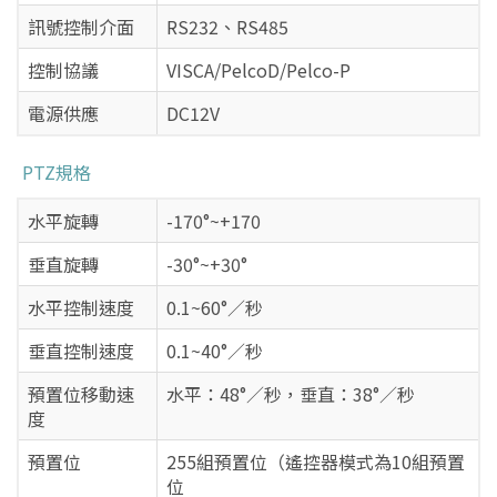
訊號控制介面
RS232、RS485
控制協議
VISCA/PelcoD/Pelco-P
電源供應
DC12V
PTZ規格
水平旋轉
-170°~+170
垂直旋轉
-30°~+30°
水平控制速度
0.1~60°／秒
垂直控制速度
0.1~40°／秒
預置位移動速
水平：48°／秒，垂直：38°／秒
度
預置位
255組預置位（遙控器模式為10組預置
位