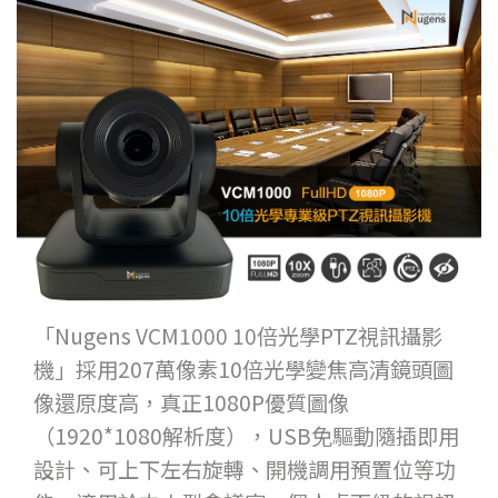
「Nugens VCM1000 10倍光學PTZ視訊攝影
機」採用207萬像素10倍光學變焦高清鏡頭圖
像還原度高，真正1080P優質圖像
（1920*1080解析度），USB免驅動隨插即用
設計、可上下左右旋轉、開機調用預置位等功