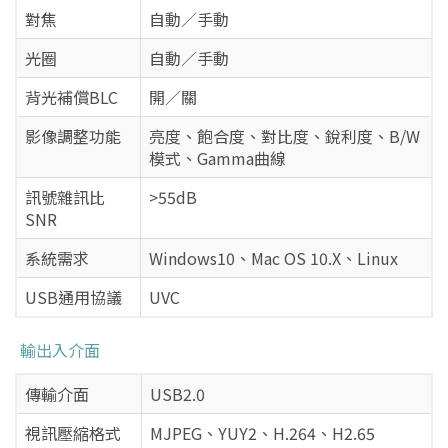
對焦
自動／手動
光圈
自動／手動
背光補償BLC
開／關
影像調整功能
亮度、飽合度、對比度、銳利度、B/W
模式、Gamma曲線
訊號雜訊比
>55dB
SNR
系統需求
Windows10、Mac OS 10.X、Linux
USB通用協議
UVC
輸出入介面
傳輸介面
USB2.0
視訊壓縮格式
MJPEG、YUY2、H.264、H2.65