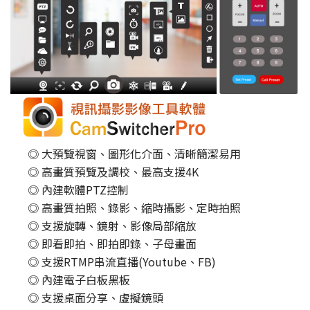
◎ 大預覽視窗、圖形化介面、清晰簡潔易用
◎ 高畫質預覽及調校、最高支援4K
◎ 內建軟體PTZ控制
◎ 高畫質拍照、錄影、縮時攝影、定時拍照
◎ 支援旋轉、鏡射、影像局部縮放
◎ 即看即拍、即拍即錄、子母畫面
◎ 支援RTMP串流直播(Youtube、FB)
◎ 內建電子白板黑板
◎ 支援桌面分享、虛擬鏡頭