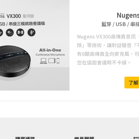
Nugens
藍芽 / USB /
Nugens VX300高傳真
除」等技術，讓對話聲音「
有6顆高傳真全向麥克風，可
您在遠距會議時不卡頓。
了解